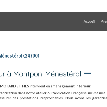
Accueil
Pre
Ménestérol (24700)
eur à Montpon-Ménestérol
 MOTARD ET FILS
intervient en
aménagement intérieur
.
fabrication dans notre atelier ou fabrication Française sur-mesure..
ssurer des prestations irréprochables. Nous avons les garantie