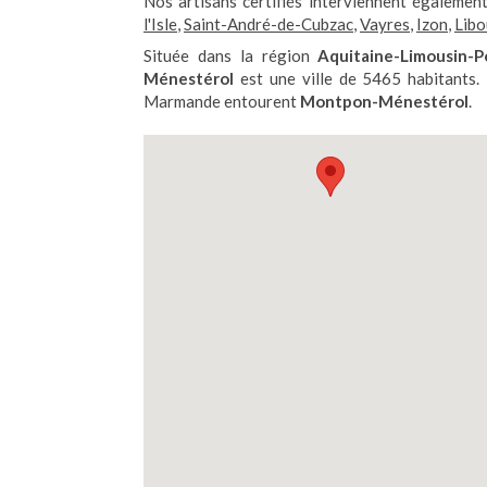
Nos artisans certifiés interviennent égalemen
l'Isle
,
Saint-André-de-Cubzac
,
Vayres
,
Izon
,
Libo
Située dans la région
Aquitaine-Limousin-P
Ménestérol
est une ville de 5465 habitants.
Marmande entourent
Montpon-Ménestérol
.