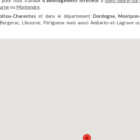
t pour tous travaux
d'aménagement intérieur
à
Saint-Seurin-sur
urne
ou
Montendre
.
oitou-Charentes
et dans le département
Dordogne
,
Montpon
 Bergerac, Libourne, Périgueux mais aussi Ambarès-et-Lagrave o